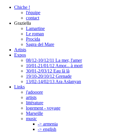
Chiche !
l'équipe
contact
Graziella
Lamartine
Le roman
Procida
Sagra del Mare
Artists
Expos
08/12-10/12/11 La mer, l'amer
10/01-21/01/12 Amor... à mort
30/01-2/03/12 Eau là là
19/10-20/10/12 Grenade
13/02-14/02/13 Ara Aslanyan
Links
j'adooore
artists
littérature
logement - voyage
Marseille
music
-> armenia
-> english