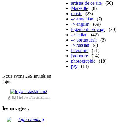
artistes de ce site
(56)
Marseille
(8)
music
(23)
-> armenian
(7)
-> english
(69)
logement - voyage
(30)
-> italian
(42)
-> portuguesh
(3)
-> russian
(4)
littérature
(21)
j'adooore
(14)
photographie
(18)
psy
(13)
Nous avons 299 invités en
ligne
ջուր
(photo : Ara Aslanyan)
les nuages..