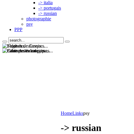
-> italia
-> portugais
-> russian
photographie
psy
PPP
Home
Links
psy
-> russian