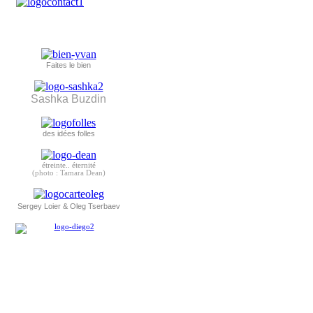
Faites le bien
Sashka Buzdin
des idées folles
étreinte.. éternité
(photo : Tamara Dean)
Sergey Loier & Oleg Tserbaev