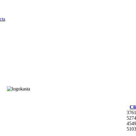
Cli
376
527
454
510