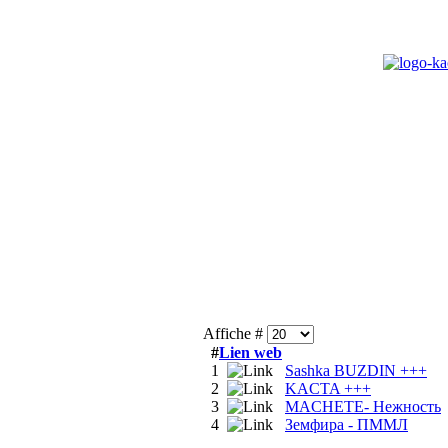
Affiche #
#
Lien web
1
Sashka BUZDIN +++
2
KACTA +++
3
MACHETE- Нежность
4
Земфира - ПММЛ