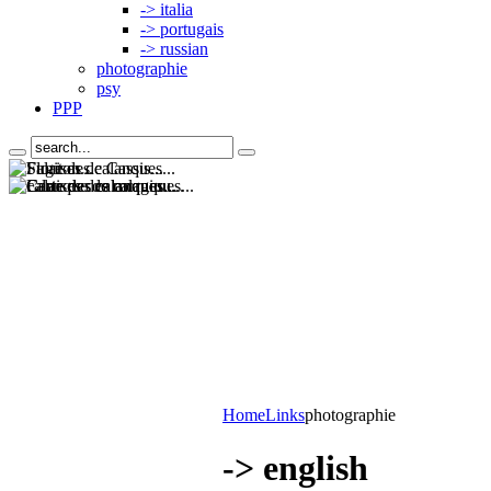
-> italia
-> portugais
-> russian
photographie
psy
PPP
Home
Links
photographie
-> english