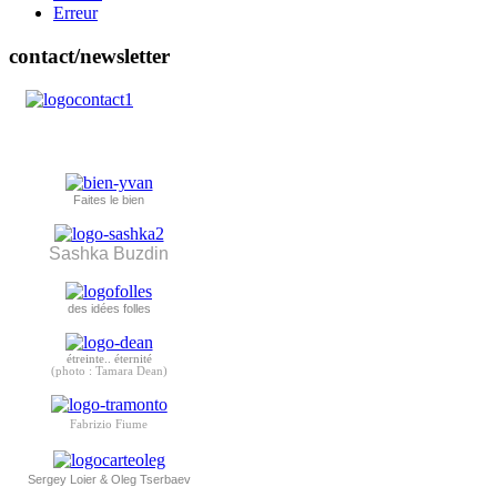
Erreur
contact/newsletter
Faites le bien
Sashka Buzdin
des idées folles
étreinte.. éternité
(photo : Tamara Dean)
Fabrizio Fiume
Sergey Loier & Oleg Tserbaev