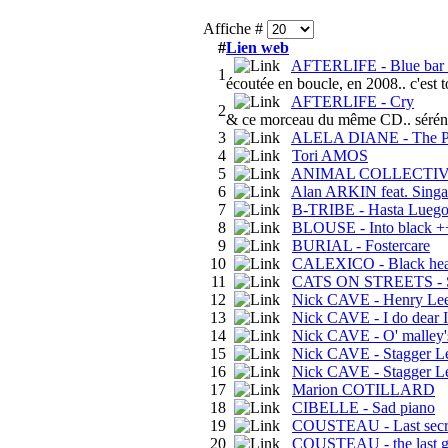
Affiche #
#
Lien web
AFTERLIFE - Blue bar +
1
écoutée en boucle, en 2008.. c'est t
AFTERLIFE - Cry
2
& ce morceau du même CD.. sérénité
3
ALELA DIANE - The Pir
4
Tori AMOS
5
ANIMAL COLLECTIVE 
6
Alan ARKIN feat. Singal
7
B-TRIBE - Hasta Lueg
8
BLOUSE - Into black 
9
BURIAL - Fostercare
10
CALEXICO - Black hea
11
CATS ON STREETS - Si
12
Nick CAVE - Henry Le
13
Nick CAVE - I do dear I
14
Nick CAVE - O' malley'
15
Nick CAVE - Stagger L
16
Nick CAVE - Stagger Le
17
Marion COTILLARD
18
CIBELLE - Sad piano
19
COUSTEAU - Last secret
20
COUSTEAU - the last go