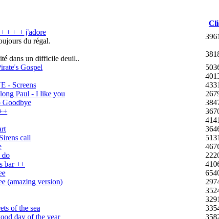
Cli
 + + + j'adore
396
oujours du régal.
381
 dans un difficile deuil..
ate's Gospel
503
401
- Screens
433
ong Paul - I like you
267
o Goodbye
384
+++
367
414
rt
364
rens call
513
e
467
 do
222
s bar ++
410
ee
654
e (amazing version)
297
352
329
s of the sea
335
od day of the year
358