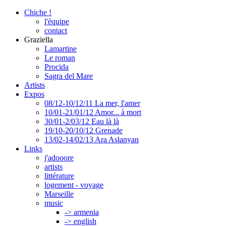
Chiche !
l'équipe
contact
Graziella
Lamartine
Le roman
Procida
Sagra del Mare
Artists
Expos
08/12-10/12/11 La mer, l'amer
10/01-21/01/12 Amor... à mort
30/01-2/03/12 Eau là là
19/10-20/10/12 Grenade
13/02-14/02/13 Ara Aslanyan
Links
j'adooore
artists
littérature
logement - voyage
Marseille
music
-> armenia
-> english