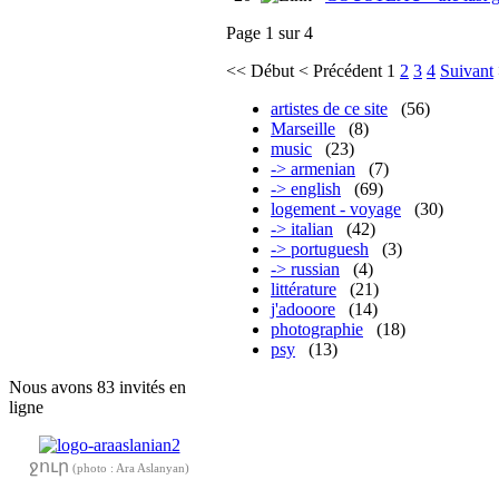
Page 1 sur 4
<<
Début
<
Précédent
1
2
3
4
Suivant
artistes de ce site
(56)
Marseille
(8)
music
(23)
-> armenian
(7)
-> english
(69)
logement - voyage
(30)
-> italian
(42)
-> portuguesh
(3)
-> russian
(4)
littérature
(21)
j'adooore
(14)
photographie
(18)
psy
(13)
Nous avons 83 invités en
ligne
ջուր
(photo : Ara Aslanyan)