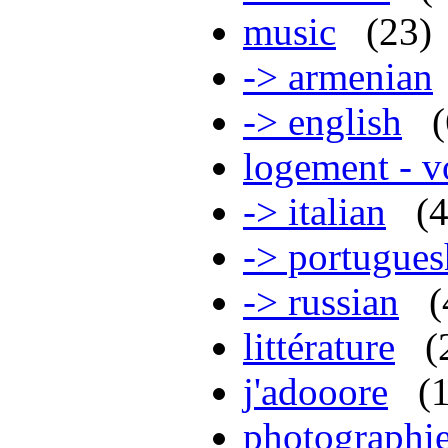
music
(23)
-> armenian
-> english
logement - 
-> italian
(
-> portugues
-> russian
(
littérature
(
j'adooore
(
photographi