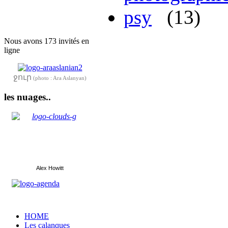
psy
(13)
Nous avons 173 invités en
ligne
ջուր
(photo : Ara Aslanyan)
les nuages..
Alex Howitt
HOME
Les calanques