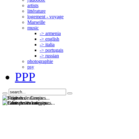
artists
littérature
logement - voyage
Marseille
music
-> armenia
-> english
-> italia
-> portugais
-> russian
photographie
psy
PPP