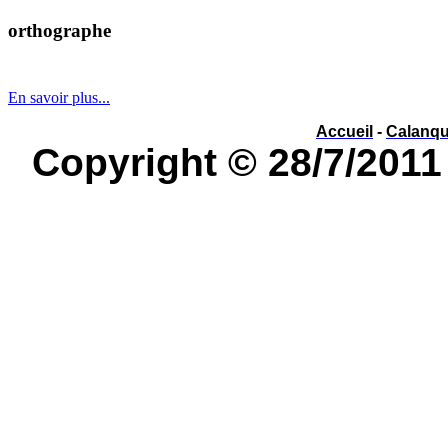
orthographe
év
é
nement ou év
è
nement ?
En savoir plus...
Accueil
-
Calanq
Copyright © 28/7/