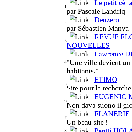
Le petit cén
1
par Pascale Landriq
Deuzero
2
par Sébastien Manya
REVUE FL
3
NOUVELLES
Lawrence DU
"Une ville devient un
4
habitants."
ETIMO
5
Site pour la recherche
EUGENIO 
6
Non dava suono il gio
FLANERIE
7
Un beau site !
Pentti HOL
8