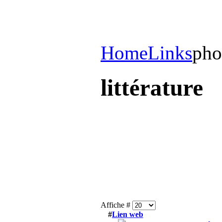
Home
Links
pho
littérature
Affiche #
#
Lien web