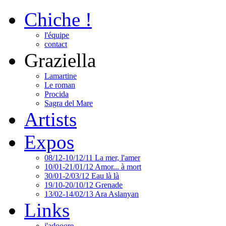
Chiche !
l'équipe
contact
Graziella
Lamartine
Le roman
Procida
Sagra del Mare
Artists
Expos
08/12-10/12/11 La mer, l'amer
10/01-21/01/12 Amor... à mort
30/01-2/03/12 Eau là là
19/10-20/10/12 Grenade
13/02-14/02/13 Ara Aslanyan
Links
j'adooore