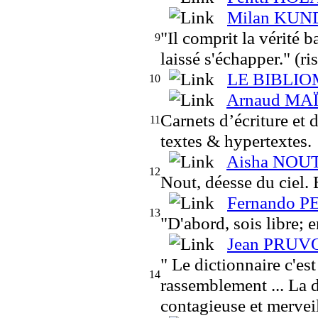
Milan KUND
"Il comprit la vérité b
9
laissé s'échapper." (r
LE BIBLI
10
Arnaud MA
Carnets d’écriture et 
11
textes & hypertextes.
Aisha NOU
12
Nout, déesse du ciel.
Fernando 
13
"D'abord, sois libre; 
Jean PRUV
" Le dictionnaire c'est
14
rassemblement ... La 
contagieuse et mervei