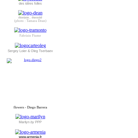
des idées folles
étreinte.. éternité
(photo : Tamara Dean)
Fabrizio Fiume
Sergey Loier & Oleg Tserbaev
flowers - Diego Barrera
Marilyn
by
PPP
www.armenia.fr