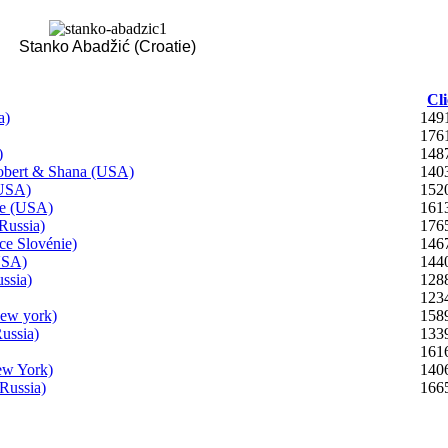
Stanko Abadžić (Croatie)
Cli
a)
149
176
)
148
rt & Shana (USA)
140
USA)
152
e (USA)
161
ussia)
176
e Slovénie)
146
USA)
144
sia)
128
123
ew york)
158
ssia)
133
161
w York)
140
ussia)
166