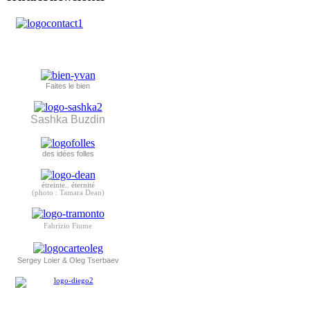
Faites le bien
Sashka Buzdin
des idées folles
étreinte.. éternité
(photo : Tamara Dean)
Fabrizio Fiume
Sergey Loier & Oleg Tserbaev