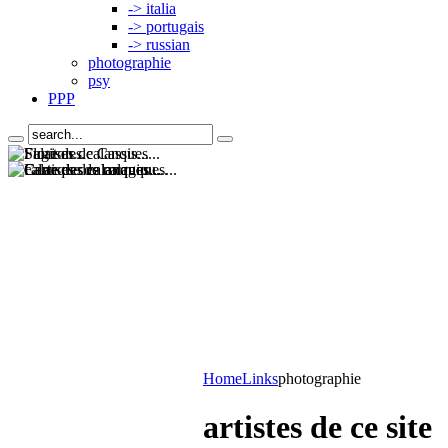
-> italia
-> portugais
-> russian
photographie
psy
PPP
Home
Links
photographie
artistes de ce site