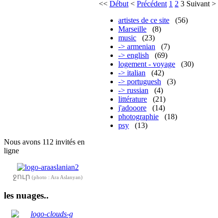
<<
Début
<
Précédent
1
2
3
Suivant
>
artistes de ce site
(56)
Marseille
(8)
music
(23)
-> armenian
(7)
-> english
(69)
logement - voyage
(30)
-> italian
(42)
-> portuguesh
(3)
-> russian
(4)
littérature
(21)
j'adooore
(14)
photographie
(18)
psy
(13)
Nous avons 112 invités en
ligne
ջուր
(photo : Ara Aslanyan)
les nuages..