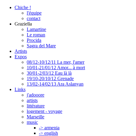
Chiche !
l'équipe
contact
Graziella
Lamartine
Le roman
Procida
Sagra del Mare
Artists
Expos
08/12-10/12/11 La mer, l'amer
10/01-21/01/12 Amor... à mort
30/01-2/03/12 Eau là là
19/10-20/10/12 Grenade
13/02-14/02/13 Ara Aslanyan
Links
j'adooore
artists
littérature
logement - voyage
Marseille
music
-> armenia
-> english