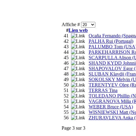
Affiche #
#
Lien web
41
Ocaña Fernando (Spagn
42
PALHA Rui (Portugal)
43
PALUMBO Tom (USA
44
PARKEHARRISON Robe
45
SCARPULLA Alison (
46
SHAND KYDD Johnni
47
SHAPOVALOV Egor (R
48
SLUBAN Klavdij (Franc
49
SOKOLSKY Melvin (
50
TERENTYEV Oleg (Rus
51
TERRAS Tina
52
TOLEDANO Phillip (N
53
VAGRANOVA Milla (Ru
54
WEBER Bruce (USA)
55
WISNIEWSKI Matt (Ne
56
ZHURAVLEVA Anka (R
Page 3 sur 3