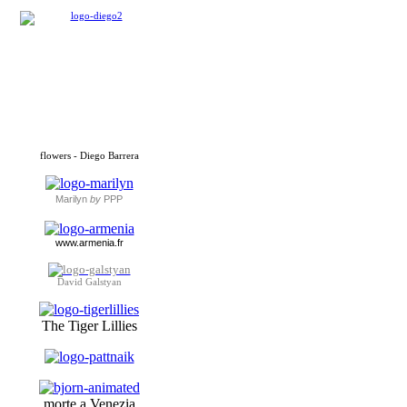
flowers - Diego Barrera
Marilyn
by
PPP
www.armenia.fr
David Galstyan
The Tiger Lillies
morte a Venezia