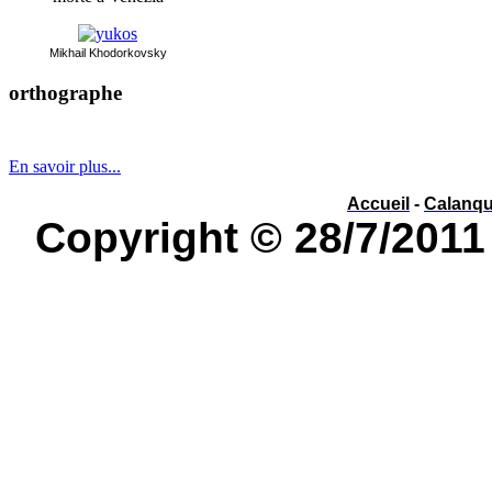
Mikhai
l Khodorkovsky
orthographe
év
é
nement ou év
è
nement ?
En savoir plus...
Accueil
-
Calanq
Copyright © 28/7/