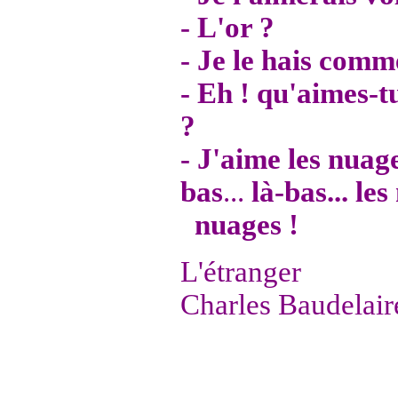
- L'or ?
- Je le hais comm
- Eh ! qu'aimes-t
?
- J'aime les nuage
bas
...
là-bas... le
nuages !
L'étranger
Charles Baudelair