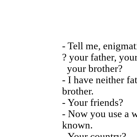
- Tell me, enigma
? your father, your
your brother?
- I have neither fa
brother.
- Your friends?
- Now you use a 
known.
- Your country?