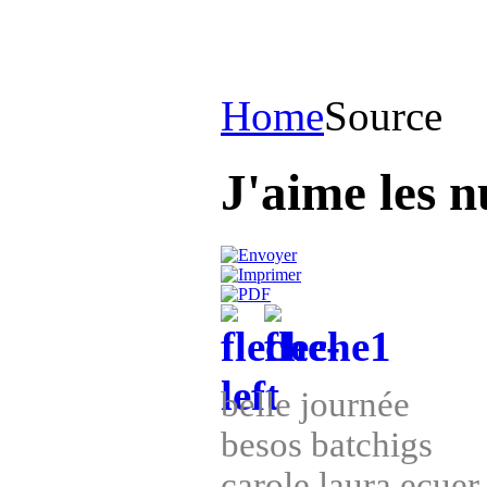
Home
Source
J'aime les n
belle journée
besos batchigs
carole laura ecuer