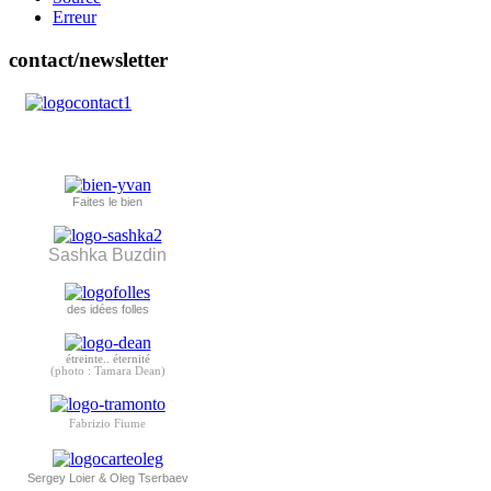
Erreur
contact/newsletter
Faites le bien
Sashka Buzdin
des idées folles
étreinte.. éternité
(photo : Tamara Dean)
Fabrizio Fiume
Sergey Loier & Oleg Tserbaev