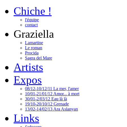
Chiche !
l'équipe
contact
Graziella
Lamartine
Le roman
Procida
Sagra del Mare
Artists
Expos
08/12-10/12/11 La mer, l'amer
10/01-21/01/12 Amor... à mort
30/01-2/03/12 Eau là là
19/10-20/10/12 Grenade
13/02-14/02/13 Ara Aslanyan
Links
j'adooore