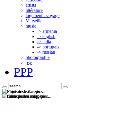
artists
littérature
logement - voyage
Marseille
music
-> armenia
-> english
-> italia
-> portugais
-> russian
photographie
psy
PPP