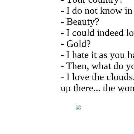
- I do not know in 
- Beauty?
- I could indeed l
- Gold?
- I hate it as you 
- Then, what do yo
- I love the clouds.
up there... the wo