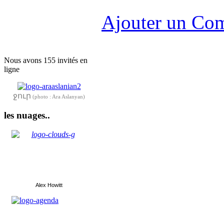
Ajouter un Co
Nous avons 155 invités en
ligne
ջուր
(photo : Ara Aslanyan)
les nuages..
Alex Howitt