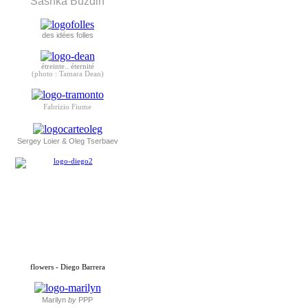
Sashka Buzdin
des idées folles
étreinte.. éternité
(photo : Tamara Dean)
Fabrizio Fiume
Sergey Loier & Oleg Tserbaev
flowers - Diego Barrera
Marilyn
by
PPP