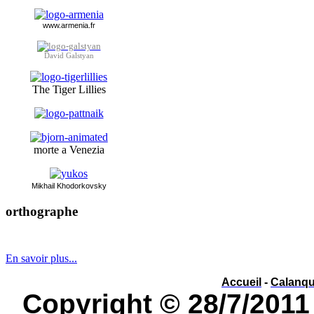
www.armenia.fr
David Galstyan
The Tiger Lillies
morte a Venezia
Mikhai
l Khodorkovsky
orthographe
év
é
nement ou év
è
nement ?
En savoir plus...
Accueil
-
Calanq
Copyright © 28/7/