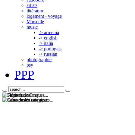
artists
littérature
logement - voyage
Marseille
music
-> armenia
-> english
-> italia
-> portugais
-> russian
photographie
psy
PPP