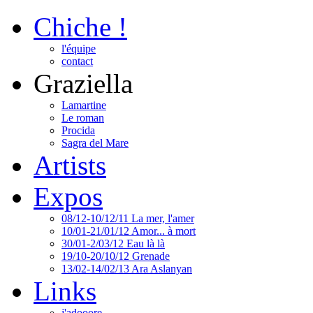
Chiche !
l'équipe
contact
Graziella
Lamartine
Le roman
Procida
Sagra del Mare
Artists
Expos
08/12-10/12/11 La mer, l'amer
10/01-21/01/12 Amor... à mort
30/01-2/03/12 Eau là là
19/10-20/10/12 Grenade
13/02-14/02/13 Ara Aslanyan
Links
j'adooore