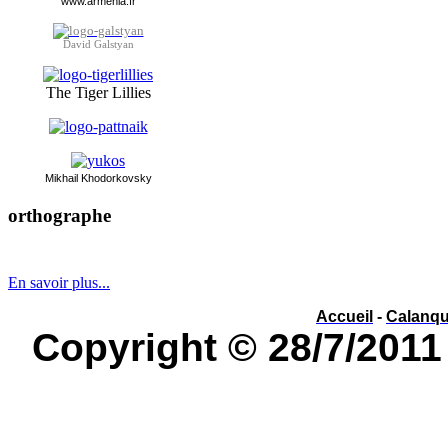
www.armenia.fr
David Galstyan
The Tiger Lillies
Mikhai
l Khodorkovsky
orthographe
év
é
nement ou év
è
nement ?
En savoir plus...
Accueil
-
Calanq
Copyright © 28/7/