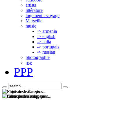
artists
littérature
logement - voyage
Marseille
music
-> armenia
-> english
-> italia
-> portugais
-> russian
photographie
psy
PPP