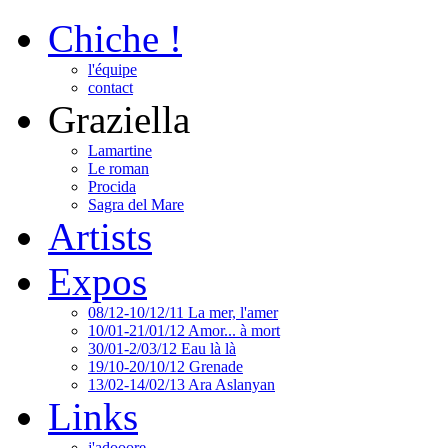
Chiche !
l'équipe
contact
Graziella
Lamartine
Le roman
Procida
Sagra del Mare
Artists
Expos
08/12-10/12/11 La mer, l'amer
10/01-21/01/12 Amor... à mort
30/01-2/03/12 Eau là là
19/10-20/10/12 Grenade
13/02-14/02/13 Ara Aslanyan
Links
j'adooore