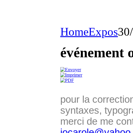
Home
Expos
30/
événement 
pour la correcti
syntaxes, typogr
merci de me cont
iocarole@yahoo.