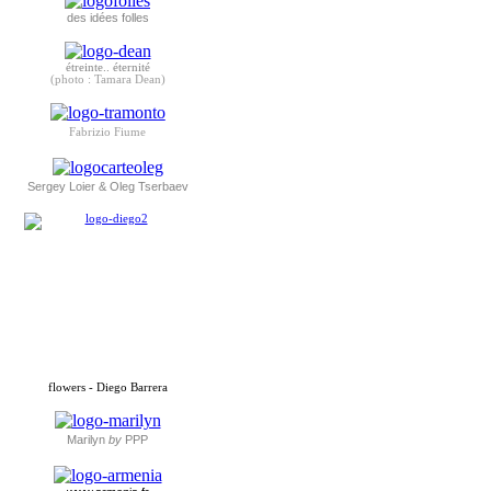
des idées folles
étreinte.. éternité
(photo : Tamara Dean)
Fabrizio Fiume
Sergey Loier & Oleg Tserbaev
flowers - Diego Barrera
Marilyn
by
PPP