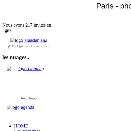
Paris - p
Nous avons 217 invités en
ligne
ջուր
(photo : Ara Aslanyan)
les nuages..
Alex Howitt
HOME